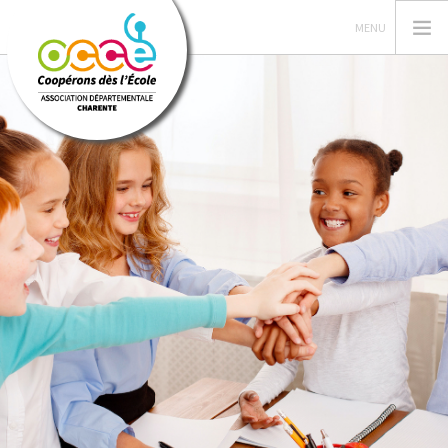
GÉRER SA COOPÉRATIVE
ACTIONS PÉDAGOGIQUES
RESSOURCES PEDAGOGIQUES
VUE DE LA CLASSE
SERVICES
RECHERCHER
CONTACT