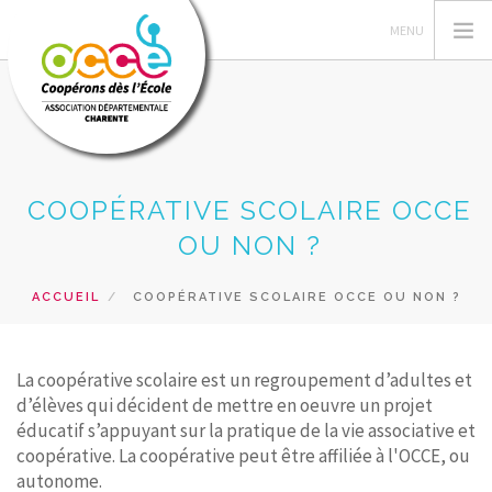
GÉRER SA COOPÉRATIVE
COOPÉRATIVE SCOLAIRE OCCE
ACTIONS PÉDAGOGIQUES
OU NON ?
RESSOURCES PEDAGOGIQUES
ACCUEIL
COOPÉRATIVE SCOLAIRE OCCE OU NON ?
VUE DE LA CLASSE
SERVICES
La coopérative scolaire est un regroupement d’adultes et
RECHERCHER
d’élèves qui décident de mettre en oeuvre un projet
éducatif s’appuyant sur la pratique de la vie associative et
CONTACT
coopérative. La coopérative peut être affiliée à l'OCCE, ou
autonome.