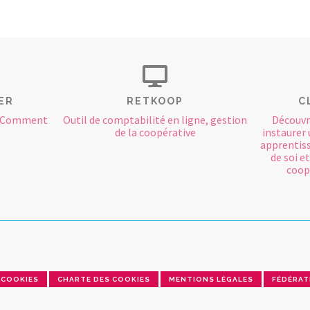
ER
RETKOOP
C
? Comment
Outil de comptabilité en ligne, gestion
Découvr
de la coopérative
instaurer 
apprentiss
de soi et
coopé
COOKIES
CHARTE DES COOKIES
MENTIONS LÉGALES
FÉDÉRAT