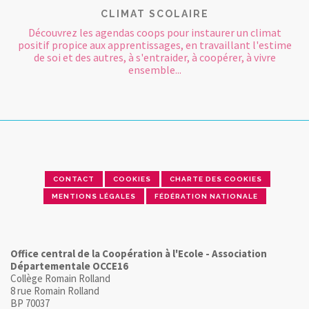
CLIMAT SCOLAIRE
Découvrez les agendas coops pour instaurer un climat
positif propice aux apprentissages, en travaillant l'estime
de soi et des autres, à s'entraider, à coopérer, à vivre
ensemble...
CONTACT
COOKIES
CHARTE DES COOKIES
MENTIONS LÉGALES
FÉDÉRATION NATIONALE
Office central de la Coopération à l'Ecole - Association
Départementale OCCE16
Collège Romain Rolland
8 rue Romain Rolland
BP 70037