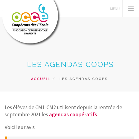
GÉRER SA COOPÉRATIVE
LES AGENDAS COOPS
ACTIONS PÉDAGOGIQUES
RESSOURCES PEDAGOGIQUES
ACCUEIL
LES AGENDAS COOPS
VUE DE LA CLASSE
SERVICES
Les élèves de CM1-CM2 utilisent depuis la rentrée de
RECHERCHER
septembre 2021 les
agendas coopératifs
.
CONTACT
Voici leur avis :