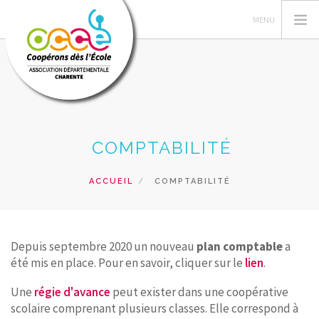
GÉRER SA COOPÉRATIVE
COMPTABILITÉ
ACTIONS PÉDAGOGIQUES
RESSOURCES PEDAGOGIQUES
ACCUEIL
COMPTABILITÉ
VUE DE LA CLASSE
SERVICES
Depuis septembre 2020 un nouveau
plan comptable
a
RECHERCHER
été mis en place. Pour en savoir, cliquer sur le
lien
.
CONTACT
Une
régie d'avance
peut exister dans une coopérative
scolaire comprenant plusieurs classes. Elle correspond à