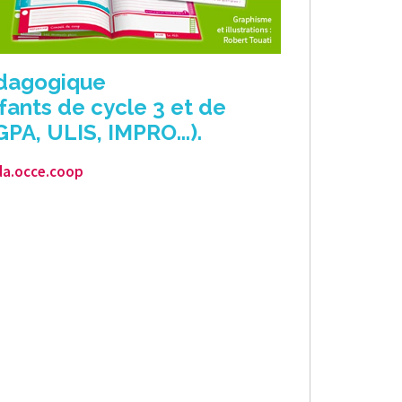
édagogique
nfants de cycle 3 et de
PA, ULIS, IMPRO...).
da.occe.coop