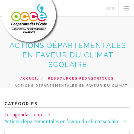
ACTIONS DÉPARTEMENTALES
GÉRER SA COOPÉRATIVE
EN FAVEUR DU CLIMAT
ACTIONS PÉDAGOGIQUES
SCOLAIRE
RESSOURCES PEDAGOGIQUES
ACCUEIL
RESSOURCES PÉDAGOGIQUES
VUE DE LA CLASSE
ACTIONS DÉPARTEMENTALES EN FAVEUR DU CLIMAT
SERVICES
SCOLAIRE
RECHERCHER
CATÉGORIES
Les agendas coop'
CONTACT
Actions départementales en faveur du climat scolaire