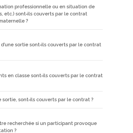
s‐à‐vis du loueur tant sur le plan de l’usage que
mation professionnelle ou en situation de
etc.) sont‐ils couverts par le contrat
x manifestations publiques, chacun est couvert
s, les bénévoles, les dommages corporels subis
maternelle ?
 d’une sortie sont‐ils couverts par le contrat
rigine et du signataire des conventions d’accueil
le.
s en classe sont‐ils couverts par le contrat
on de la manifestation.
sortie, sont‐ils couverts par le contrat ?
ur les enseignements obligatoires ne sont pas
être recherchée si un participant provoque
tation ?
paration des élèves pour cette sortie à vélo. Il