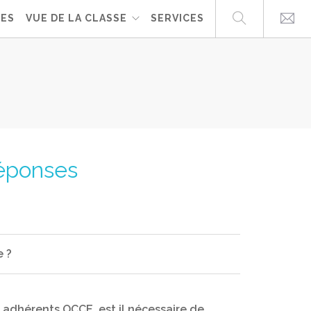
UES
VUE DE LA CLASSE
SERVICES
réponses
e ?
lité des élèves inscrits à l’école et les
t adhérents OCCE, est il nécessaire de