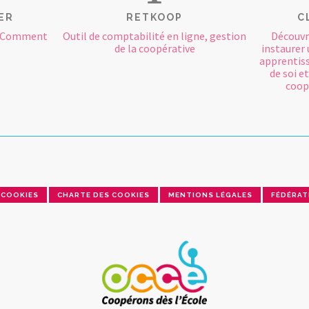
concernées et donc l’intervention ou non des contrats en jeu.
ER
RETKOOP
C
? Comment
Outil de comptabilité en ligne, gestion
Découvr
de la coopérative
instaurer 
apprentiss
de soi et
coopé
COOKIES
CHARTE DES COOKIES
MENTIONS LÉGALES
FÉDÉRAT