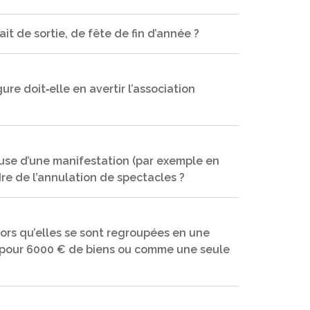
rmé à clef à l’intérieur des bâtiments.
it de sortie, de fête de fin d’année ?
lation, protection des mineurs, vente illicite ou
bilité civile de l’organisateur (l’OCCE), les
e doit‐elle en avertir l’association
être lourdes et aller au‐delà de la
ge la responsabilité juridique des coopératives
CCE et enseignants à la plus grande modération
e assurés.
ératives (associations d’enfants).
cause d’une manifestation (par exemple en
dre de l’annulation de spectacles ?
s et organisations spécifiques. Demander
estation.
ors qu’elles se sont regroupées en une
s pour 6000 € de biens ou comme une seule
ibilité physique d’un artiste indispensable au
iers (décors, costumes…) et matériels
ivent se dérouler les spectacles, le retard ou
deuil national ou une décision administrative