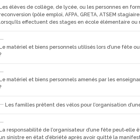
locataire d’un véhicule engage sa responsabilité personnelle vi
Les élèves de collège, de lycée, ou les personnes en for
de la restitution du véhicule.
reconversion (pôle emploi, AFPA, GRETA, ATSEM stagiaires, 
Non, d'une façon générale, le public vient de son plein gré au
par son assurance personnelle. Le contrat couvre les adhérent
lorsqu’ils effectuent des stages en école élémentaire ou 
ou provoqués, les dommages aux biens détenus ou prêtés.
Le matériel et biens personnels utilisés lors d’une fête ou
?
Non, cela relève de la responsabilité de leur établissement d’o
: IEN, Maires, … en aucun cas les directeurs et directrices d’éco
Le matériel et biens personnels amenés par les enseignant
?
Oui, à condition que ces biens soient nécessaires à l’organisati
Les familles prêtent des vélos pour l’organisation d’une 
Non, les biens personnels des enseignants utilisés à l’école po
garantis par le contrat MAE‐MAIF.
La responsabilité de l’organisateur d’une fête peut‐elle 
un sinistre en état d’ébriété après avoir quitté la manifes
Oui, ces vélos seront assurés pour la période nécessaire à la pré