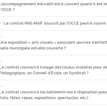
rendant impossible la tenue du spectacle. Il conviendrait donc 
L’accompagnement éducatif est‐il couvert quand il est o
préfecture ou de la DSDEN une injonction à ne pas se rendre su
l’OCCE ?
Les 3 écoles sont regroupées en 1 coopérative et donc couvertes
coopérative peut déclarer posséder davantage de biens au m
Le contrat MAE‐MAIF souscrit par l’OCCE peut‐il couvrir 
Non, l’association organisatrice devra être garantie pour ses ri
Une exposition « arts visuels » associant œuvres d’enfant
salle municipale est‐elle couverte ?
Non, même celles qui ont leur siège à l’école. Le contrat sousc
coopératives adhérentes à l’OCCE, aucune autre structure ou e
Le contrat couvre‐t‐il l’usage des locaux scolaires pour 
Pédagogique, un Conseil d’Ecole, un Syndicat ?
Oui dès lors que le mandataire de la coopérative en fait la dem
couverte jusqu’à 77 000 € par la garantie de base. La fournitur
nécessaire quand des artistes prêtent des œuvres à la coopéra
Le contrat couvre‐t‐il les bâtiments mis à disposition po
(loto, fêtes, repas, expositions, spectacles, etc.)
Non, seules les réunions organisées par la coopérative ou l’OC