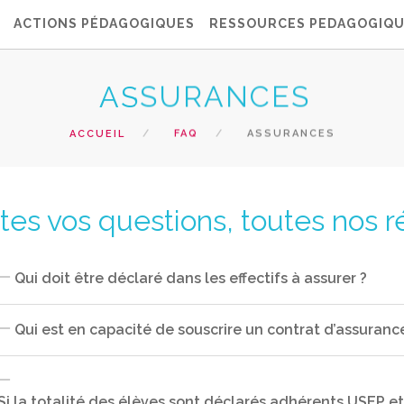
ACTIONS PÉDAGOGIQUES
RESSOURCES PEDAGOGIQ
ASSURANCES
ACCUEIL
FAQ
ASSURANCES
tes vos questions, toutes nos 
Qui doit être déclaré dans les effectifs à assurer ?
Qui est en capacité de souscrire un contrat d’assuranc
Les adhérents, c’est‐à‐dire en premier lieu, la tota
enseignants (au moins un par classe).
Si la totalité des élèves sont déclarés adhérents USEP e