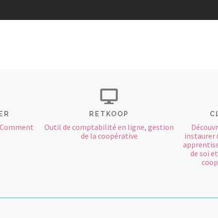
ER
RETKOOP
C
? Comment
Outil de comptabilité en ligne, gestion
Découvr
de la coopérative
instaurer 
apprentiss
de soi et
coopé