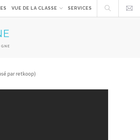
UES
VUE DE LA CLASSE
SERVICES
NE
IGNE
osé par retkoop)