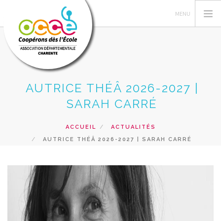
AUTRICE THÉÂ 2026-2027 |
GÉRER SA COOPÉRATIVE
SARAH CARRÉ
ACTIONS PÉDAGOGIQUES
RESSOURCES PEDAGOGIQUES
ACCUEIL
ACTUALITÉS
VUE DE LA CLASSE
AUTRICE THÉÂ 2026-2027 | SARAH CARRÉ
SERVICES
RECHERCHER
CONTACT